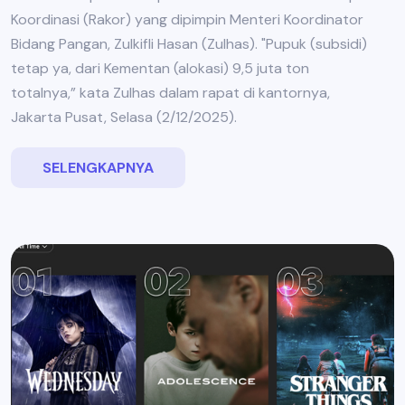
Koordinasi (Rakor) yang dipimpin Menteri Koordinator
Bidang Pangan, Zulkifli Hasan (Zulhas). "Pupuk (subsidi)
tetap ya, dari Kementan (alokasi) 9,5 juta ton
totalnya,” kata Zulhas dalam rapat di kantornya,
Jakarta Pusat, Selasa (2/12/2025).
SELENGKAPNYA