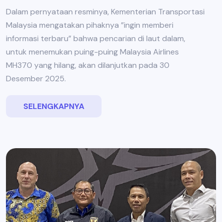
Dalam pernyataan resminya, Kementerian Transportasi
Malaysia mengatakan pihaknya ”ingin memberi
informasi terbaru” bahwa pencarian di laut dalam,
untuk menemukan puing-puing Malaysia Airlines
MH370 yang hilang, akan dilanjutkan pada 30
Desember 2025.
SELENGKAPNYA