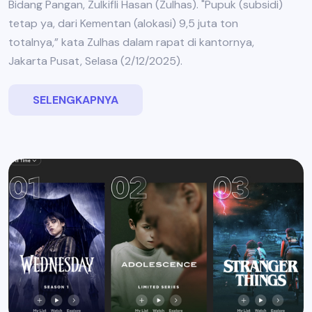
Bidang Pangan, Zulkifli Hasan (Zulhas). "Pupuk (subsidi)
tetap ya, dari Kementan (alokasi) 9,5 juta ton
totalnya,” kata Zulhas dalam rapat di kantornya,
Jakarta Pusat, Selasa (2/12/2025).
SELENGKAPNYA