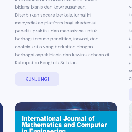
y
bidang bisnis dan kewirausahaan.
t
Diterbitkan secara berkala, jurnal ini
m
menyediakan platform bagi akademisi,
k
peneliti, praktisi, dan mahasiswa untuk
b
berbagi temuan penelitian, inovasi, dan
d
analisis kritis yang berkaitan dengan
m
berbagai aspek bisnis dan kewirausahaan di
p
Kabupaten Bengkulu Selatan.
s
d
KUNJUNGI