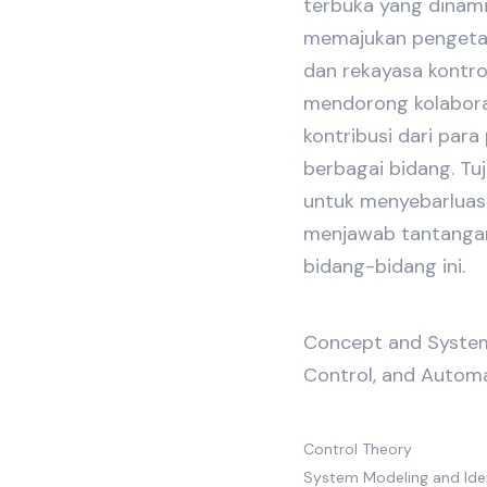
terbuka yang dinamis
memajukan pengetahu
dan rekayasa kontro
mendorong kolabora
kontribusi dari para p
berbagai bidang. Tu
untuk menyebarluask
menjawab tantangan 
bidang-bidang ini.
Concept and System
Control, and Automa
Control Theory
System Modeling and Iden