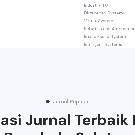
Industry 4.0
Distributed Systems
Virtual Systems
Robotics and Autonomo
Image Based System
Intelligent Systems
Jurnal Populer
si Jurnal Terbaik