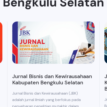
Bengkulu Selatan
Jurnal Bisnis dan Kewirausahaan
J
Kabupaten Bengkulu Selatan
K
B
Jurnal Bisnis dan Kewirausahaan (JBK)
J
adalah jurnal ilmiah yang berfokus pada
B
penyebaran penelitian mutakhir dalam