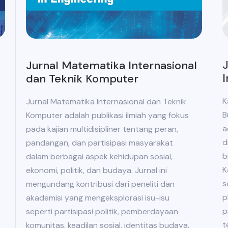
J
Jurnal Matematika Internasional
I
dan Teknik Komputer
K
Jurnal Matematika Internasional dan Teknik
B
Komputer adalah publikasi ilmiah yang fokus
a
pada kajian multidisipliner tentang peran,
d
pandangan, dan partisipasi masyarakat
b
dalam berbagai aspek kehidupan sosial,
K
ekonomi, politik, dan budaya. Jurnal ini
s
mengundang kontribusi dari peneliti dan
p
akademisi yang mengeksplorasi isu-isu
p
seperti partisipasi politik, pemberdayaan
t
komunitas, keadilan sosial, identitas budaya,